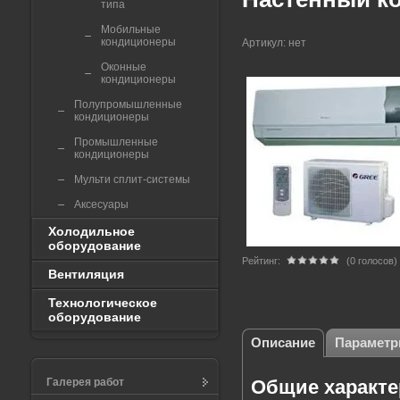
типа
Мобильные
кондиционеры
Артикул:
нет
Оконные
кондиционеры
Полупромышленные
кондиционеры
Промышленные
кондиционеры
Мульти сплит-системы
Аксесуары
Холодильное
оборудование
Рейтинг:
(0 голосов)
Вентиляция
Технологическое
оборудование
Описание
Парамет
Галерея работ
Общие характе