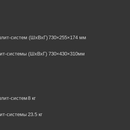
плит-систем (ШхВхГ)
730×255×174
мм
лит-системы (ШхВхГ)
730×430×310
мм
плит-систем
8 кг
лит-системы
23.5 кг