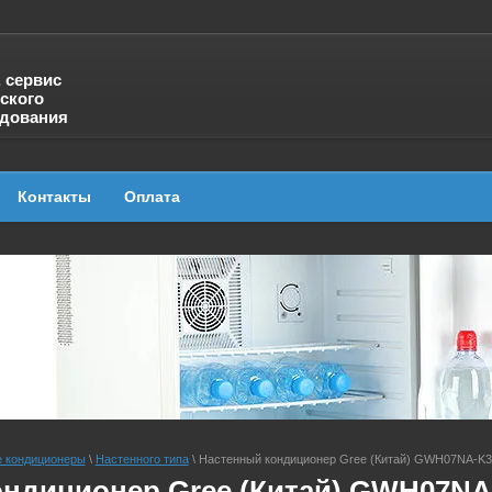
, сервис
ского
удования
Контакты
Оплата
 кондиционеры
\
Настенного типа
\
Настенный кондиционер Gree (Китай) GWH07NA-K
ондиционер Gree (Китай) GWH07N