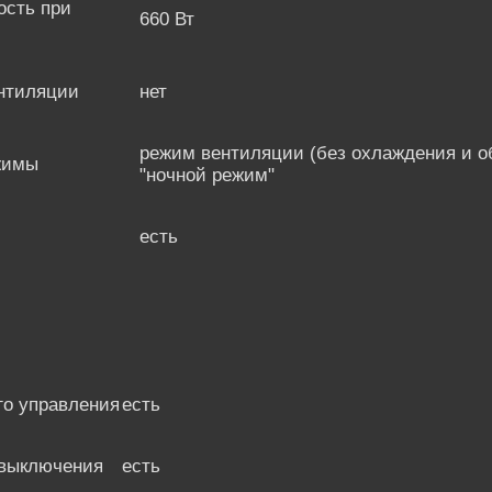
сть при
660 Вт
нтиляции
нет
режим вентиляции (без охлаждения и о
жимы
"ночной режим"
есть
го управления
есть
 выключения
есть