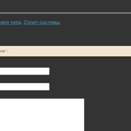
ого типа
,
Сплит-системы
оля
*
.